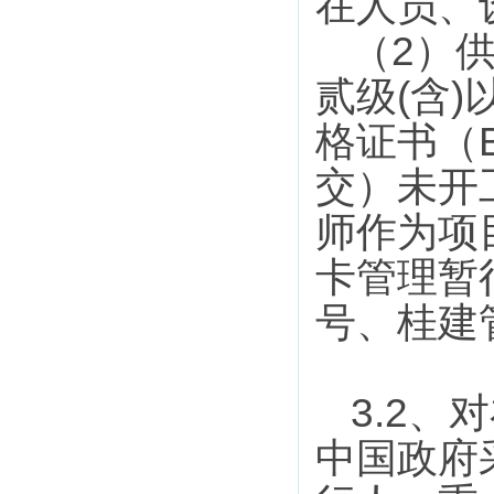
在人员、
2
（
）
(
)
贰级
含
格证书（
交）未开
师作为项
卡管理暂
号、桂建
3.2
、对
中国政府