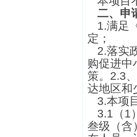
本项目
二、申
1.
满足
定；
2.
落实
购促进中
2.3
策。
达地区和
3.
本项
3.1
1
（
叁级（含