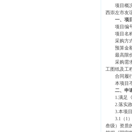
项目概
西崇左市友
一、项
项目编
项目名
采购方
预算金
最高限
采购需
工图纸及工
合同履
本项目
二、申
1.满
2.落
3.本项
3.1
（
1
叁级）资质