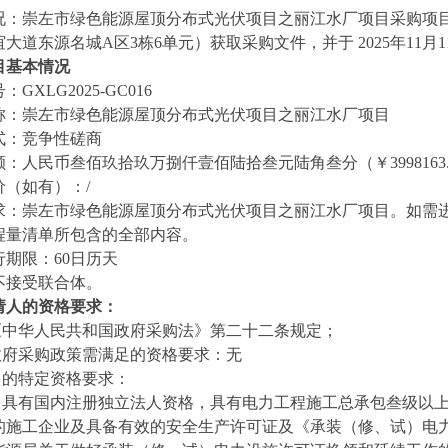
况：
崇左市绿色能源屋顶分布式光伏项目之丽江水厂项目
采购项
谊大道东源名城
A区3栋6单元）获取采购文件
，并于
2025年11
目基本情况
号：
GXLG2025-GC016
称：
崇左市绿色能源屋顶分布式光伏项目之丽江水厂项目
式：竞争性磋商
额：
人民币
叁佰玖拾玖万捌仟壹佰陆拾叁元陆角叁分
（￥
399816
价（如有）：
/
求：
崇左市绿色能源屋顶分布式光伏项目之丽江水厂项目
。如需
程量清单所包含的全部内容。
行期限：
6
0日历天
不接受联合体。
请人的资格要求：
足《中华人民共和国政府采购法》第二十二条规定；
实政府采购政策需满足的资格要求：
无
目的特定资格要求：
）具有国内注册独立法人资格，具有电力工程施工总承包叁级以
的施工企业及具备有效的安全生产许可证及《承装（修、试）电