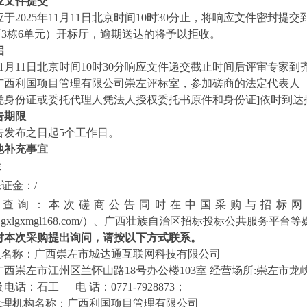
应文件提交
应于
2025年11月11日北京时间10时30分
止，将响应文件密封提交
区3栋6单元）开标厅，逾期送达的将予以拒收。
启
11月11日北京时间10时30分
响应文件递交截止时间后评审专家到
广西利国项目管理有限公司
崇左评标室，参加磋商的法定代表人
凭身份证或委托代理人凭法人授权委托书原件和身份证]依时到达
告期限
告发布之日起
5个工作日。
他补充事宜
金
保证金：
/
上查询：本次磋商公告同时在中国采购与招标网（www.chi
.gxlgxmgl168.com/
）、
广西壮族自治区招标投标公共服务平台
等
对本次采购提出询问，请按以下方式联系。
人名称：
广西崇左市城达通互联网科技有限公司
广西崇左市江州区兰怀山路
18号办公楼103室 经营场所:崇左市龙峡
及电话：
石工
电
话：
0771-7928873
；
代理机构名称：
广西利国项目管理有限公司