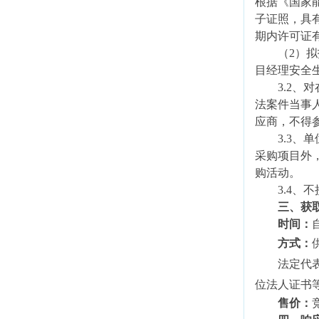
根据《国家
子证照，具有
期内许可证
（
2）
目经理安全
3.2、对
法案件当事
应商，不得
3.3
采购项目外
购活动。
3.4
三、获
时间：
方式：
法定代
位法人证书
售价：