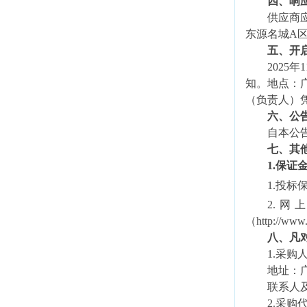
四、响
供应商
东源名城
A
五、开
2025年
知。地点：
（负责人）
六、公
自本公
七、其
1.保证
1.投标
2.网
（
http://www
八、凡
1.采购
地址：
联系人
2.采购