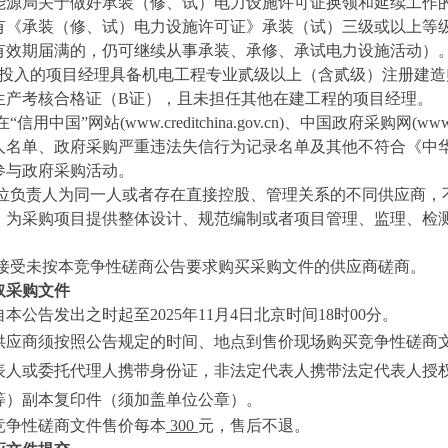
能源局关于做好承装（修、试）电力设施许可证换领和延续工作的通
《承装（修、试）电力设施许可证》承装（试）三级或以上等级证书
有效期届满的，仍可继续从事承装、承修、承试电力设施活动）
拟投入的项目经理具备机电工程专业贰级以上（含贰级）注册建
生产考核合格证（B证），且未担任其他在建工程的项目经理。
在“信用中国”网站(www.creditchina.gov.cn)、中国政府采购网
人名单、政府采购严重违法失信行为记录名单及其他不符合《中
参与政府采购活动。
、单位负责人为同一人或者存在直接控股、管理关系的不同供应商
，为采购项目提供整体设计、规范编制或者项目管理、监理、检
、不接受未按本竞争性磋商公告要求购买采购文件的供应商磋商。
取采购文件
自本公告发出之时起至
202
5
年
11
月
4
日北京时间
18时00分。
供应商须按照公告规定的时间、地点到售价现场购买竞争性磋商
表人或委托代理人携带身份证，非法定代表人携带法定代表人授
等）副本复印件（须加盖单位公章）。
竞争性磋商文件售价每本
300
元，售后不退。