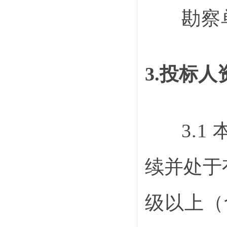
勘察
3.投标
3.
续并处于
级以上（