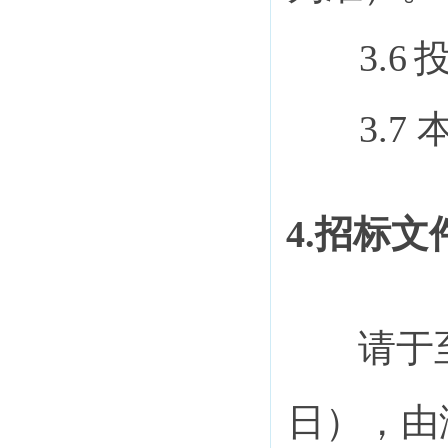
3.6
3.7
4.招标
请于
日），由