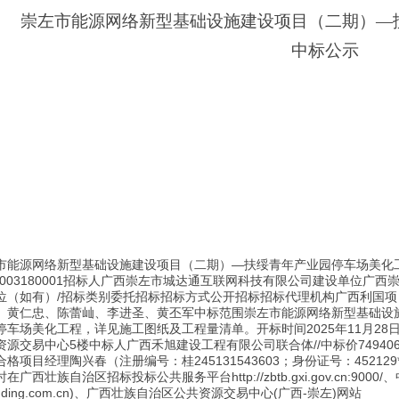
崇左市能源网络新型基础设施建设项目（二期）
—
中标公示
市能源网络新型基础设施建设项目（二期）—扶绥青年产业园停车场美化
2886003180001招标人广西崇左市城达通互联网科技有限公司建设单位广
位（如有）/招标类别委托招标招标方式公开招标招标代理机构广西利国
、黄仁忠、陈蕾屾、李进圣、黄丕军中标范围崇左市能源网络新型基础设
车场美化工程，详见施工图纸及工程量清单。开标时间2025年11月28日
源交易中心5楼中标人广西禾旭建设工程有限公司联合体//中标价7494060
项目经理陶兴春（注册编号：桂245131543603；身份证号：452129***
广西壮族自治区招标投标公共服务平台http://zbtb.gxi.gov.cn:900
abidding.com.cn)、广西壮族自治区公共资源交易中心(广西-崇左)网站