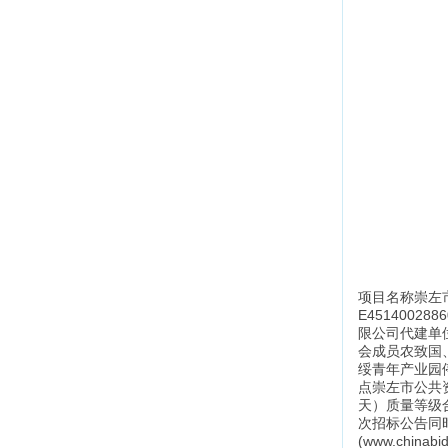
项目名称崇左
E451400
限公司代建单
会成员农致国
绥青年产业园停
点崇左市公共资
天）质量等级合格
次招标公告同时在
(www.chin