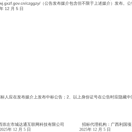
zy.jgswj.gxzf.gov.cn/czggzy/（公告发布媒介包含但不限于上述媒介
 12 月 5 日
招标人应在发布媒介上发布中标公告；2、以上身份证号在公告时应隐藏中
西崇左市城达通互联网科技有限公司
招标代理机构：
广西利国项
20
25
年
12
月
5
日
20
25
年
12
月
5
日