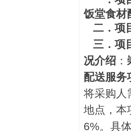
饭堂食材
二
．
项
三
．
项
况介绍
：
配送服务
将采购人
地点，本
6
%
。
具